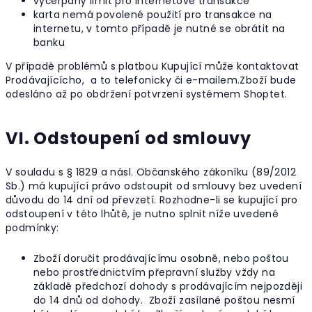
vyčerpaný limit pro internetové transakce
karta nemá povolené použití pro transakce na
internetu, v tomto případě je nutné se obrátit na
banku
V případě problémů s platbou Kupující může kontaktovat
Prodávajícícho, a to telefonicky či e-mailem.Zboží bude
odesláno až po obdržení potvrzení systémem Shoptet.
VI. Odstoupení od smlouvy
V souladu s § 1829 a násl. Občanského zákoníku (89/2012
Sb.) má kupující právo odstoupit od smlouvy bez uvedení
důvodu do 14 dní od převzetí. Rozhodne-li se kupující pro
odstoupení v této lhůtě, je nutno splnit níže uvedené
podmínky:
Zboží doručit prodávajícímu osobně, nebo poštou
nebo prostřednictvím přepravní služby vždy na
základě předchozí dohody s prodávajícím nejpozději
do 14 dnů od dohody. Zboží zasílané poštou nesmí