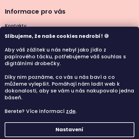
á
p
Informace pro vás
a
Kontakty
t
Jak nakupovat
Slibujeme, že naše cookies nedrobí! 🍪
í
Moje objednávka
Obchodní podmínky
Aby váš zážitek u nás nebyl jako jídlo z
papírového tácku, potřebujeme váš souhlas s
Ochrana osobních údajů
digitálními drobečky.
Díky nim poznáme, co vás u nás baví a co
můžeme vylepšit. Pomáhají nám ladit web k
Kontakt
dokonalosti, aby se vám u nás nakupovalo jedna
báseň.
play
@
playt.cz
+420 777 987 183
Berete?
Více informací
zde
.
Nastavení