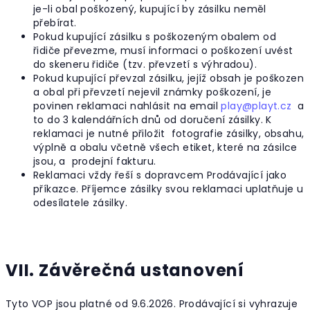
je-li obal poškozený, kupující by zásilku neměl
přebírat.
Pokud kupující zásilku s poškozeným obalem od
řidiče převezme, musí informaci o poškození uvést
do skeneru řidiče (tzv. převzetí s výhradou).
Pokud kupující převzal zásilku, jejíž obsah je poškozen
a obal při převzetí nejevil známky poškození, je
povinen reklamaci nahlásit na email
play@playt.cz
a
to do 3 kalendářních dnů od doručení zásilky. K
reklamaci je nutné přiložit fotografie zásilky, obsahu,
výplně a obalu včetně všech etiket, které na zásilce
jsou, a prodejní fakturu.
Reklamaci vždy řeší s dopravcem Prodávající jako
příkazce. Příjemce zásilky svou reklamaci uplatňuje u
odesílatele zásilky.
VII. Závěrečná ustanovení
Tyto VOP jsou platné od 9.6.2026. Prodávající si vyhrazuje