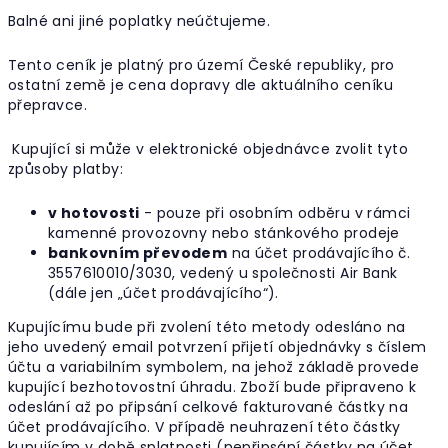
Balné ani jiné poplatky neúčtujeme.
Tento ceník je platný pro území České republiky, pro
ostatní země je cena dopravy dle aktuálního ceníku
přepravce.
Kupující si může v elektronické objednávce zvolit tyto
způsoby platby:
v hotovosti
- pouze při osobním odběru v rámci
kamenné provozovny nebo stánkového prodeje
bankovním převodem
na účet prodávajícího č.
3557610010/3030, vedený u společnosti Air Bank
(dále jen „účet prodávajícího“).
Kupujícímu bude při zvolení této metody odesláno na
jeho uvedený email potvrzení přijetí objednávky s číslem
účtu a variabilním symbolem, na jehož základě provede
kupující bezhotovostní úhradu. Zboží bude připraveno k
odeslání až po připsání celkové fakturované částky na
účet prodávajícího. V případě neuhrazení této částky
kupujícím v době splatnosti (nepřipsání částky na účet