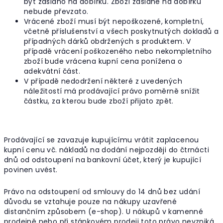
být zasláno na dobírku. Zboží zaslané na dobírku
nebude převzato.
Vrácené zboží musí být nepoškozené, kompletní,
včetně příslušenství a všech poskytnutých dokladů a
případných dárků obdržených s produktem. V
případě vrácení poškozeného nebo nekompletního
zboží bude vrácena kupní cena ponížena o
adekvátní část.
V případě nedodržení některé z uvedených
náležitostí má prodávající právo poměrně snížit
částku, za kterou bude zboží přijato zpět.
Prodávající se zavazuje kupujícímu vrátit zaplacenou
kupní cenu vč. nákladů na dodání nejpozději do čtrnácti
dnů od odstoupení na bankovní účet, který je kupující
povinen uvést.
Právo na odstoupení od smlouvy do 14 dnů bez udání
důvodu se vztahuje pouze na nákupy uzavřené
distančním způsobem (e-shop). U nákupů v kamenné
prodejně nebo při stánkovém prodeji toto právo nevzniká.