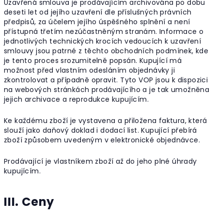
Uzavřená smlouva je prodávajícím archivována po dobu
deseti let od jejího uzavření dle příslušných právních
předpisů, za účelem jejího úspěšného splnění a není
přístupná třetím nezúčastněným stranám. Informace o
jednotlivých technických krocích vedoucích k uzavření
smlouvy jsou patrné z těchto obchodních podmínek, kde
je tento proces srozumitelně popsán. Kupující má
možnost před vlastním odesláním objednávky ji
zkontrolovat a případně opravit. Tyto VOP jsou k dispozici
na webových stránkách prodávajícího a je tak umožněna
jejich archivace a reprodukce kupujícím.
Ke každému zboží je vystavena a přiložena faktura, která
slouží jako daňový doklad i dodací list. Kupující přebírá
zboží způsobem uvedeným v elektronické objednávce.
Prodávající je vlastníkem zboží až do jeho plné úhrady
kupujícím.
III. Ceny