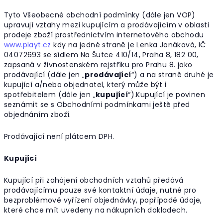
Tyto Všeobecné obchodní podmínky (dále jen VOP)
upravují vztahy mezi kupujícím a prodávajícím v oblasti
prodeje zboží prostřednictvím internetového obchodu
www.playt.cz
kdy na jedné straně je Lenka Jonáková, IČ
04072693 se sídlem Na Šutce 410/14, Praha 8, 182 00,
zapsaná v živnostenském rejstříku pro Prahu 8. jako
prodávající (dále jen „
prodávající
“) a na straně druhé je
kupující a/nebo objednatel, který může být i
spotřebitelem (dále jen „
kupující
“).Kupující je povinen
seznámit se s Obchodními podmínkami ještě před
objednáním zboží.
Prodávající není plátcem DPH.
Kupující
Kupující při zahájení obchodních vztahů předává
prodávajícímu pouze své kontaktní údaje, nutné pro
bezproblémové vyřízení objednávky, popřípadě údaje,
které chce mít uvedeny na nákupních dokladech.