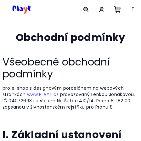
Přejít
na
obsah
Nákupn
Hledat
Přihlášení
Obchodní podmínky
košík
Všeobecné obchodní
podmínky
pro e-shop s designovým porcelánem na webových
stránkách
www.PLAYT.cz
provozovaný Lenkou Jonákovou,
IČ 04072693 se sídlem Na Šutce 410/14, Praha 8, 182 00,
zapsanou v živnostenském rejstříku pro Prahu 8.
I. Základní ustanovení