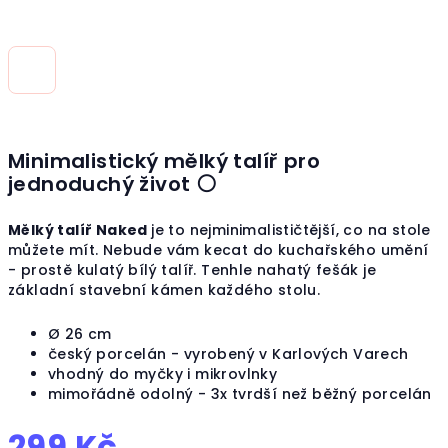
Minimalistický mělký talíř pro
jednoduchý život ⚪
Mělký talíř Naked
je to nejminimalističtější, co na stole
můžete mít. Nebude vám kecat do kuchařského umění
- prostě kulatý bílý talíř. Tenhle nahatý fešák je
základní stavební kámen každého stolu.
Ø
26 cm
český porcelán - vyrobený v Karlových Varech
vhodný do myčky i mikrovlnky
mimořádně odolný - 3x tvrdší než běžný porcelán
299 Kč