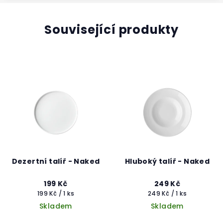
Související produkty
Dezertní talíř - Naked
Hluboký talíř - Naked
199 Kč
249 Kč
Měrná
Měrná
199 Kč / 1 ks
249 Kč / 1 ks
cena:
cena:
Skladem
Skladem