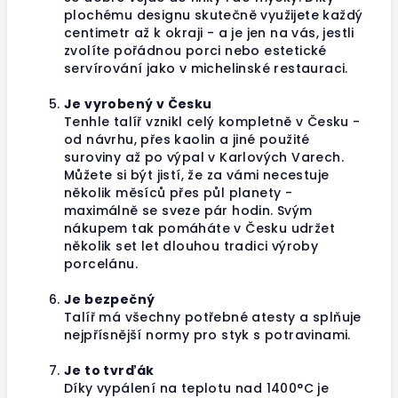
plochému designu skutečně využijete každý
centimetr až k okraji - a je jen na vás, jestli
zvolíte pořádnou porci nebo estetické
servírování jako v michelinské restauraci.
Je vyrobený v Česku
Tenhle talíř vznikl celý kompletně v Česku -
od návrhu, přes kaolin a jiné použité
suroviny až po výpal v Karlových Varech.
Můžete si být jistí, že za vámi necestuje
několik měsíců přes půl planety -
maximálně se sveze pár hodin. Svým
nákupem tak pomáháte v Česku udržet
několik set let dlouhou tradici výroby
porcelánu.
Je bezpečný
Talíř má všechny potřebné atesty a splňuje
nejpřísnější normy pro styk s potravinami.
Je to tvrďák
Díky vypálení na teplotu nad 1400°C je