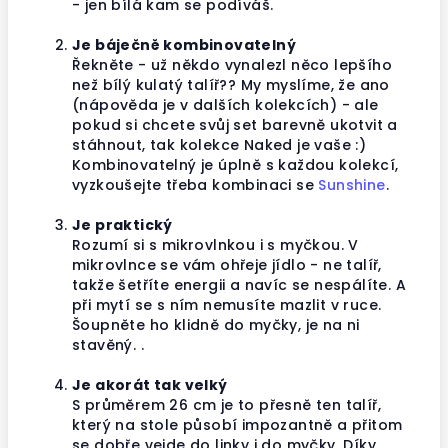
- jen bílá kam se podíváš.
Je báječně kombinovatelný
Řekněte - už někdo vynalezl něco lepšího
než bílý kulatý talíř?? My myslíme, že ano
(nápověda je v dalších kolekcích) - ale
pokud si chcete svůj set barevně ukotvit a
stáhnout, tak kolekce Naked je vaše :)
Kombinovatelný je úplně s každou kolekcí,
vyzkoušejte třeba kombinaci se
Sunshine
.
Je praktický
Rozumí si s mikrovlnkou i s myčkou. V
mikrovlnce se vám ohřeje jídlo - ne talíř,
takže šetříte energii a navíc se nespálíte. A
při mytí se s ním nemusíte mazlit v ruce.
Šoupněte ho klidně do myčky, je na ni
stavěný. .
Je akorát tak velký
S průměrem 26 cm je to přesně ten talíř,
který na stole působí impozantně a přitom
se dobře vejde do linky i do myčky. Díky