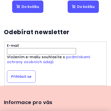
Do košíku
Do košíku
Odebírat newsletter
E-mail
Vložením e-mailu souhlasíte s
podmínkami
ochrany osobních údajů
Přihlásit se
Z
á
p
Informace pro vás
a