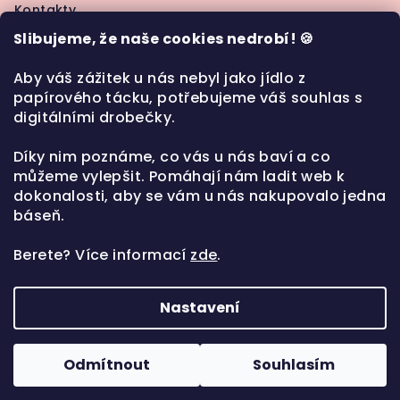
Kontakty
t
Jak nakupovat
Slibujeme, že naše cookies nedrobí! 🍪
í
Moje objednávka
Obchodní podmínky
Aby váš zážitek u nás nebyl jako jídlo z
papírového tácku, potřebujeme váš souhlas s
Ochrana osobních údajů
digitálními drobečky.
Díky nim poznáme, co vás u nás baví a co
můžeme vylepšit. Pomáhají nám ladit web k
Kontakt
dokonalosti, aby se vám u nás nakupovalo jedna
báseň.
play
@
playt.cz
+420 777 987 183
Berete?
Více informací
zde
.
Nastavení
Copyright 2026
PLAYT
. Všechna práva vyhrazena.
Upravit nastavení cookies
Odmítnout
Souhlasím
Vytvořil Shoptet