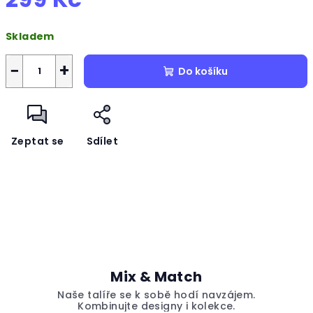
Měrná
Skladem
cena:
−
+
Do košíku
Zeptat se
Sdílet
Mix & Match
Naše talíře se k sobě hodí navzájem.
Kombinujte designy i kolekce.