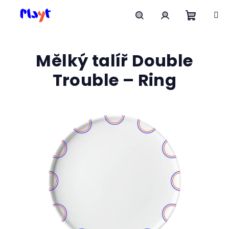
Přejít
na
obsah
Nákupn
Hledat
Přihlášení
Mělký talíř Double
košík
Trouble – Ring