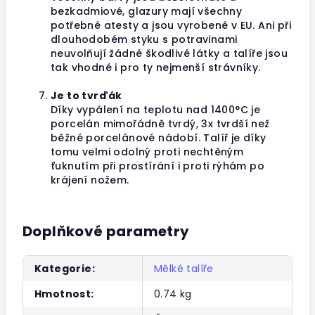
bezkadmiové, glazury mají všechny
potřebné atesty a jsou vyrobené v EU. Ani při
dlouhodobém styku s potravinami
neuvolňují žádné škodlivé látky a talíře jsou
tak vhodné i pro ty nejmenší strávníky.
Je to tvrďák
Díky vypálení na teplotu nad 1400°C je
porcelán mimořádně tvrdý, 3x tvrdší než
běžné porcelánové nádobí. Talíř je díky
tomu velmi odolný proti nechtěným
ťuknutím při prostírání i proti rýhám po
krájení nožem.
Doplňkové parametry
Kategorie
:
Mělké talíře
Hmotnost
:
0.74 kg