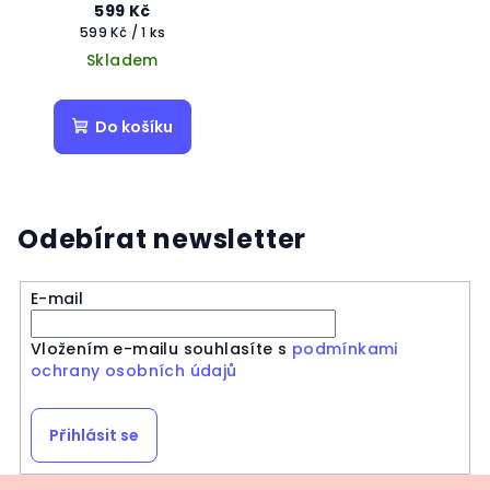
599 Kč
Měrná
599 Kč / 1 ks
cena:
Skladem
Do košíku
Odebírat newsletter
E-mail
Vložením e-mailu souhlasíte s
podmínkami
ochrany osobních údajů
Přihlásit se
Z