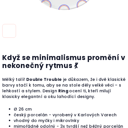
Když se minimalismus promění v
nekonečný rytmus 💃
Mělký talíř
Double Trouble
je důkazem, že i dvě klasické
barvy stačí k tomu, aby se na stole děly velké věci – s
lehkostí a stylem. Design
Ring
ocení ti, kteří milují
klasicky elegantní a oku lahodící designy.
Ø
26 cm
český porcelán - vyrobený v Karlových Varech
vhodný do myčky i mikrovlnky
mimořádně odolný - 3x tvrdší než běžný porcelán