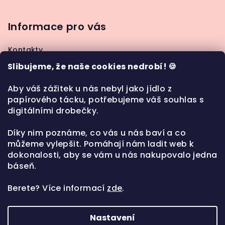
á
p
Informace pro vás
a
Kontakty
t
Jak nakupovat
Slibujeme, že naše cookies nedrobí! 🍪
í
Moje objednávka
Obchodní podmínky
Aby váš zážitek u nás nebyl jako jídlo z
papírového tácku, potřebujeme váš souhlas s
Ochrana osobních údajů
digitálními drobečky.
Díky nim poznáme, co vás u nás baví a co
můžeme vylepšit. Pomáhají nám ladit web k
Kontakt
dokonalosti, aby se vám u nás nakupovalo jedna
báseň.
play
@
playt.cz
+420 777 987 183
Berete?
Více informací
zde
.
Nastavení