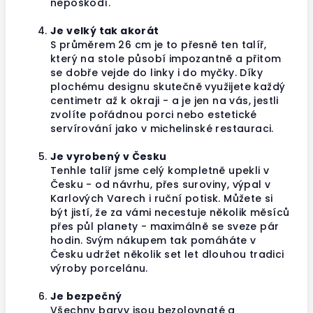
nepoškodí.
Je velký tak akorát
S průměrem 26 cm je to přesně ten talíř,
který na stole působí impozantně a přitom
se dobře vejde do linky i do myčky. Díky
plochému designu skutečně využijete každý
centimetr až k okraji - a je jen na vás, jestli
zvolíte pořádnou porci nebo estetické
servírování jako v michelinské restauraci.
Je vyrobený v Česku
Tenhle talíř jsme celý kompletně upekli v
Česku - od návrhu, přes suroviny, výpal v
Karlových Varech i ruční potisk. Můžete si
být jistí, že za vámi necestuje několik měsíců
přes půl planety - maximálně se sveze pár
hodin. Svým nákupem tak pomáháte v
Česku udržet několik set let dlouhou tradici
výroby porcelánu.
Je bezpečný
Všechny barvy jsou bezolovnaté a