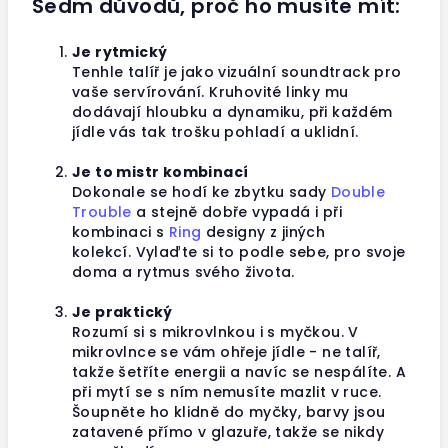
Sedm důvodů, proč ho musíte mít:
Je rytmický
Tenhle talíř je jako vizuální soundtrack pro
vaše servírování. Kruhovité linky mu
dodávají hloubku a dynamiku, při každém
jídle vás tak trošku pohladí a uklidní.
Je to mistr kombinací
Dokonale se hodí ke zbytku sady
Double
Trouble
a stejně dobře vypadá i při
kombinaci s
Ring
designy z jiných
kolekcí.
Vylaďte si to podle sebe, pro svoje
doma a rytmus svého života.
Je praktický
Rozumí si s mikrovlnkou i s myčkou. V
mikrovlnce se vám ohřeje jídle - ne talíř,
takže šetříte energii a navíc se nespálíte. A
při mytí se s ním nemusíte mazlit v ruce.
Šoupněte ho klidně do myčky, barvy jsou
zatavené přímo v glazuře, takže se nikdy