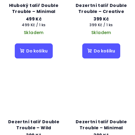
Hluboký talíř Double
Dezertní talíř Double
Trouble – Minimal
Trouble – Creative
499 Kč
399 Kč
Měrná
Měrná
499 Kč / 1 ks
399 Kč / 1 ks
cena:
cena:
Skladem
Skladem
Do košíku
Do košíku
Dezertní talíř Double
Dezertní talíř Double
Trouble – Wild
Trouble – Minimal