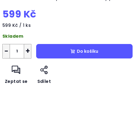
599 Kč
Měrná
599 Kč / 1 ks
cena:
Skladem
−
+
Do košíku
Zeptat se
Sdílet