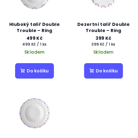
Hluboký talíř Double
Dezertní talíř Double
Trouble – Ring
Trouble – Ring
499 Kč
399 Kč
Měrná
Měrná
499 Kč / 1 ks
399 Kč / 1 ks
cena:
cena:
Skladem
Skladem
Do košíku
Do košíku