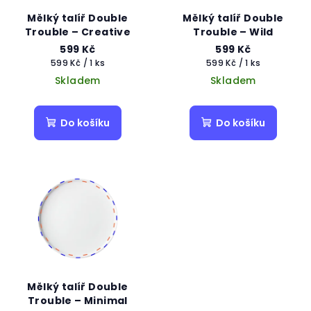
Mělký talíř Double
Mělký talíř Double
Trouble – Creative
Trouble – Wild
599 Kč
599 Kč
Měrná
Měrná
599 Kč / 1 ks
599 Kč / 1 ks
cena:
cena:
Skladem
Skladem
Do košíku
Do košíku
Mělký talíř Double
Trouble – Minimal