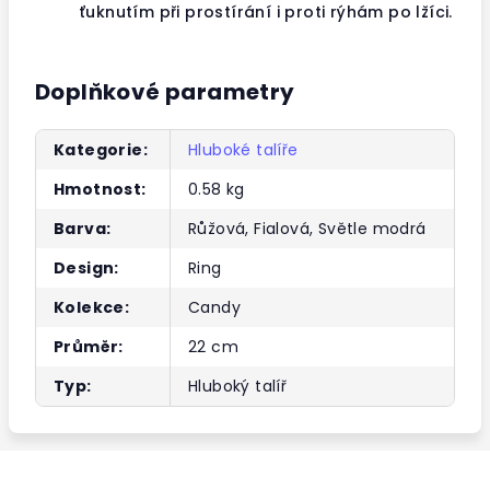
ťuknutím při prostírání i proti rýhám po lžíci.
Doplňkové parametry
Kategorie
:
Hluboké talíře
Hmotnost
:
0.58 kg
Barva
:
Růžová, Fialová, Světle modrá
Design
:
Ring
Kolekce
:
Candy
Průměr
:
22 cm
Typ
:
Hluboký talíř