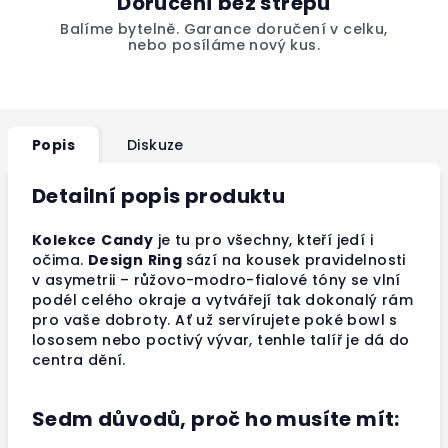
Doručení bez střepů
Balíme bytelně. Garance doručení v celku,
nebo posíláme nový kus.
Popis
Diskuze
Detailní popis produktu
Kolekce
Candy
je tu pro všechny, kteří jedí i
očima.
Design
Ring
sází na kousek pravidelnosti
v asymetrii – růžovo-modro-fialové tóny se vlní
podél celého okraje a vytvářejí tak dokonalý rám
pro vaše dobroty. Ať už servírujete poké bowl s
lososem nebo poctivý vývar, tenhle talíř je dá do
centra dění.
Sedm důvodů, proč ho musíte mít: