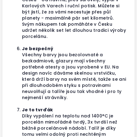
Karlových Varech i ruční potisk. Můžete si
být jistí, že za vámi necestuje přes půl
planety - maximálně pár set kilometrů.
Svým nákupem tak pomáháte v Česku
udržet několik set let dlouhou tradici výroby
porcelánu.
Je bezpečný
Všechny barvy jsou bezolovnaté a
bezkadmiové, glazury mají všechny
potřebné atesty a jsou vyrobené v EU. Na
design navíc dáváme skelnou vrstvičku,
která drží barvy na svém místě, takže se ani
při dlouhodobém styku s potravinami
neuvolňují a talíře jsou tak vhodné i pro ty
nejmenší strávníky.
Je to tvrďák
Díky vypálení na teplotu nad 1400°C je
porcelán mimořádně tvrdý, 3x tvrdší než
běžné porcelánové nádobí. Talíř je díky
tomu velmi odolný proti nechtěným