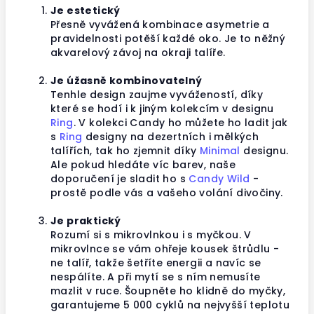
Je estetický
Přesně vyvážená kombinace asymetrie a
pravidelnosti potěší každé oko. Je to něžný
akvarelový závoj na okraji talíře.
Je úžasně kombinovatelný
Tenhle design zaujme vyvážeností, díky
které se hodí i k jiným kolekcím v designu
Ring
. V kolekci Candy ho můžete ho ladit jak
s
Ring
designy na dezertních i mělkých
talířích, tak ho zjemnit díky
Minimal
designu.
Ale pokud hledáte víc barev, naše
doporučení je sladit ho s
Candy Wild
-
prostě podle vás a vašeho volání divočiny.
Je praktický
Rozumí si s mikrovlnkou i s myčkou. V
mikrovlnce se vám ohřeje kousek štrůdlu -
ne talíř, takže šetříte energii a navíc se
nespálíte. A při mytí se s ním nemusíte
mazlit v ruce. Šoupněte ho klidně do myčky,
garantujeme 5 000 cyklů na nejvyšší teplotu