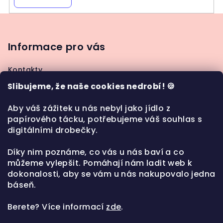
Z
á
p
Informace pro vás
a
Kontakty
t
Jak nakupovat
Slibujeme, že naše cookies nedrobí! 🍪
í
Moje objednávka
Obchodní podmínky
Aby váš zážitek u nás nebyl jako jídlo z
papírového tácku, potřebujeme váš souhlas s
Ochrana osobních údajů
digitálními drobečky.
Díky nim poznáme, co vás u nás baví a co
můžeme vylepšit. Pomáhají nám ladit web k
Kontakt
dokonalosti, aby se vám u nás nakupovalo jedna
báseň.
play
@
playt.cz
+420 777 987 183
Berete?
Více informací
zde
.