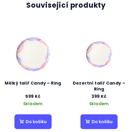
Související produkty
Mělký talíř Candy – Ring
Dezertní talíř Candy –
Ring
599 Kč
399 Kč
Skladem
Skladem
Do košíku
Do košíku