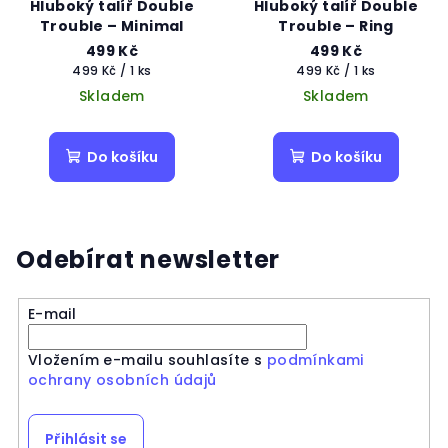
Hluboký talíř Double
Hluboký talíř Double
Trouble – Minimal
Trouble – Ring
499 Kč
499 Kč
Měrná
Měrná
499 Kč / 1 ks
499 Kč / 1 ks
cena:
cena:
Skladem
Skladem
Do košíku
Do košíku
Odebírat newsletter
E-mail
Vložením e-mailu souhlasíte s
podmínkami
ochrany osobních údajů
Přihlásit se