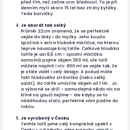
před tím, než začne vzor blednout. To je při
denním mytí skoro 15 let bez ztráty kytičky.
Teda barvičky.
Je akorát tak velký
Průměr 22cm znamená, že se perfektně
vejde do linky i do myčky. Jeho kouzlo
spočívá v extra hluboké mističce, na kterou
teprve navazuje kraj talíře. Celkové hloubka
talíře je asi 6,5 cm - spodní mistička
samotná pojme objem 350 ml, ale talíř
můžete naplnit i víc: 600 ml se vejde tak, že
je stále vidět i celý design. A pokud máte
fakt hladového strávníka (nebo velký
salát), do talíře umístíte objem až 1 litr. Jo
a výborně se drží - samozřejmě nikdo nic na
klíně na gauči nejíme - ale kdyby se to
náááhodou stalo, perfektně vám padne do
rukou.
Je vyrobený v Česku
Tenhle talíř jsme celý kompletně upekli v
Česku - od návrhu, přes suroviny, výpal v