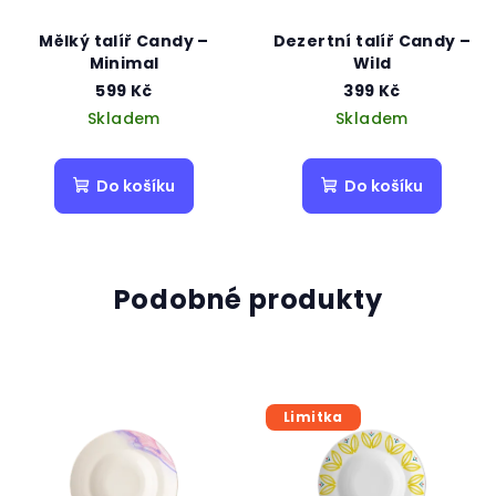
Mělký talíř Candy –
Dezertní talíř Candy –
Minimal
Wild
599 Kč
399 Kč
Skladem
Skladem
Do košíku
Do košíku
Podobné produkty
Limitka