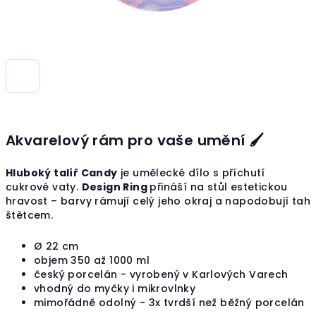
Akvarelový rám pro vaše umění 🖌️
Hluboký talíř Candy
je umělecké dílo s příchutí
cukrové vaty.
Design Ring
přináší na stůl estetickou
hravost – barvy rámují celý jeho okraj a napodobují tah
štětcem.
Ø
22 cm
objem 350 až 1000 ml
český porcelán - vyrobený v Karlových Varech
vhodný do myčky i mikrovlnky
mimořádně odolný - 3x tvrdší než běžný porcelán