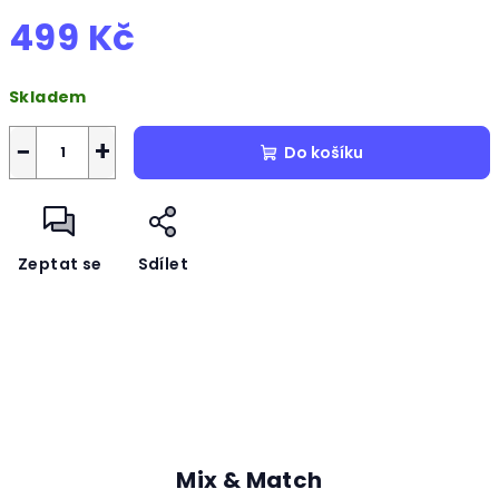
499 Kč
Měrná
Skladem
cena:
−
+
Do košíku
Zeptat se
Sdílet
Mix & Match