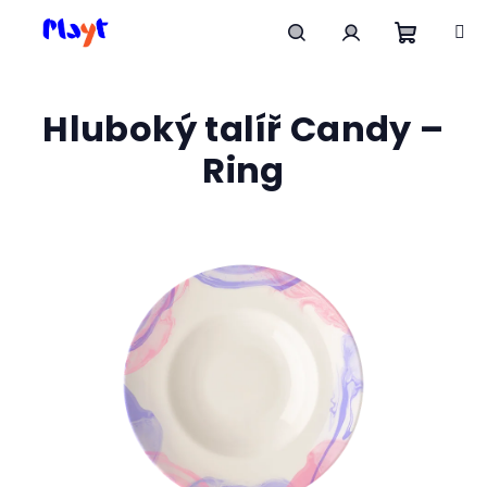
Přejít
na
obsah
Nákupn
Hledat
Přihlášení
Hluboký talíř Candy –
košík
Ring